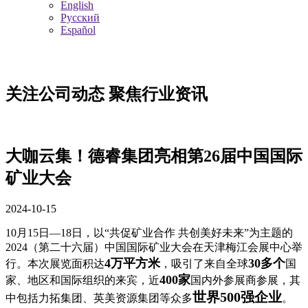
English
Русский
Español
新闻中心
关注公司动态 聚焦行业资讯
大咖云集！德睿集团亮相第26届中国国际
矿业大会
2024-10-15
10月15日—18日，以“共促矿业合作 共创美好未来”为主题的
2024（第二十六届）中国国际矿业大会在天津梅江会展中心举
4万平方米
30多个
行。本次展览面积达
，吸引了来自全球
国
400家
家、地区和国际组织的来宾，近
国内外参展商参展，其
世界500强企业
中包括力拓集团、英美资源集团等众多
。