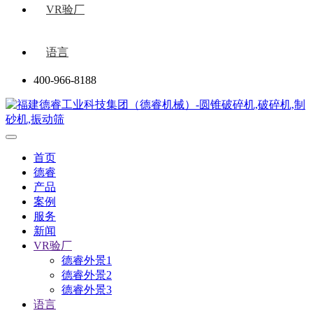
VR验厂
语言
400-966-8188
首页
德睿
产品
案例
服务
新闻
VR验厂
德睿外景1
德睿外景2
德睿外景3
语言