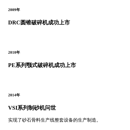
2009年
DRC圆锥破碎机成功上市
2010年
PE系列颚式破碎机成功上市
2014年
VSI系列制砂机问世
实现了砂石骨料生产线整套设备的生产制造。