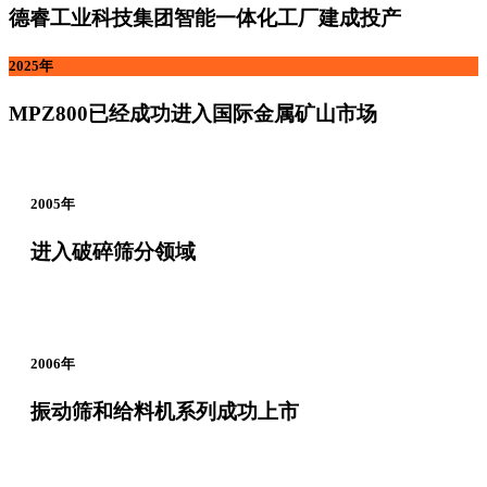
德睿工业科技集团智能一体化工厂建成投产
2025年
MPZ800已经成功进入国际金属矿山市场
2005年
进入破碎筛分领域
2006年
振动筛和给料机系列成功上市