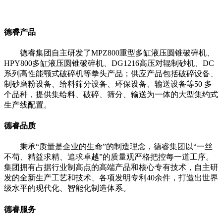
德睿产品
德睿集团自主研发了MPZ800重型多缸液压圆锥破碎机、
HPY800多缸液压圆锥破碎机、DG1216高压对辊制砂机
、DC
系列高性能颚式破碎机
等拳头产品；供应
产品包括破碎设备、
制砂磨粉设备、给料筛分设备、环保设备、输送设备等50 多
个品种，提供
集给料、破碎、筛分、输送为一体的大型集约式
生产线配置。
德睿品质
秉承“质量是企业的生命”的制造理念，德睿集团以“一丝
不苟、精益求精、追求卓越”的质量观严格把控每一道工序。
集团拥有占据行业制高点的高端产品和核心专有技术，自主研
发的全新生产工艺和技术、各项发明专利40余件，打造出世界
级水平的现代化、智能化制造体系。
德睿服务