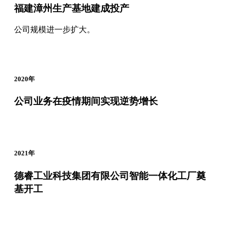
福建漳州生产基地建成投产
公司规模进一步扩大。
2020年
公司业务在疫情期间实现逆势增长
2021年
德睿工业科技集团有限公司智能一体化工厂奠
基开工