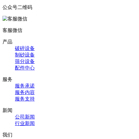
公众号二维码
客服微信
产品
破碎设备
制砂设备
筛分设备
配件中心
服务
服务承诺
服务内容
服务支持
新闻
公司新闻
行业新闻
我们