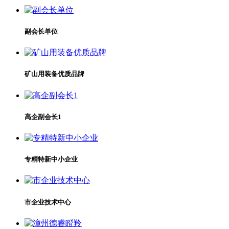
副会长单位
矿山用装备优质品牌
高企副会长1
专精特新中小企业
市企业技术中心