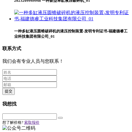
2023209949948 一种新型单缸液压破碎机_01
一种多缸液压圆锥破碎机的液压控制装置-发明专利证书-福建德睿工
业科技集团有限公司_01
联系方式
我们会有专业人员与您联系！
提交
我想找
想了解价格?
索取报价